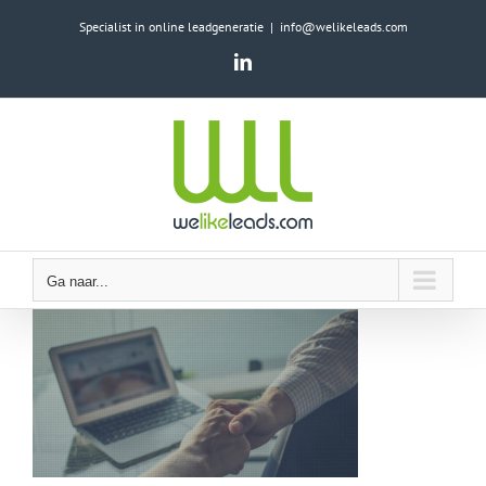
Ga
Specialist in online leadgeneratie
|
info@welikeleads.com
naar
LinkedIn
inhoud
Ga naar...