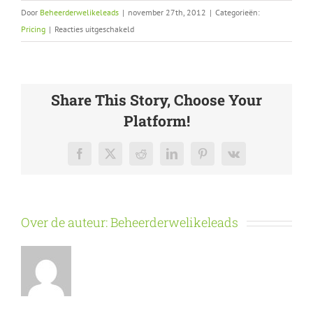
Door
Beheerderwelikeleads
|
november 27th, 2012
|
Categorieën:
voor
Pricing
|
Reacties uitgeschakeld
Curabitur
eget
leo
Share This Story, Choose Your
at
velit
Platform!
imperdiet
varius
Facebook
X
Reddit
LinkedIn
Pinterest
Vk
eu
ipsum
vitae
velit
Over de auteur:
Beheerderwelikeleads
congue
iaculis
vitaes.